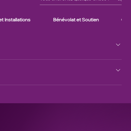
t Installations
Bénévolat et Soutien
Cont
titions de haut niveau dans les ligues régionales et 