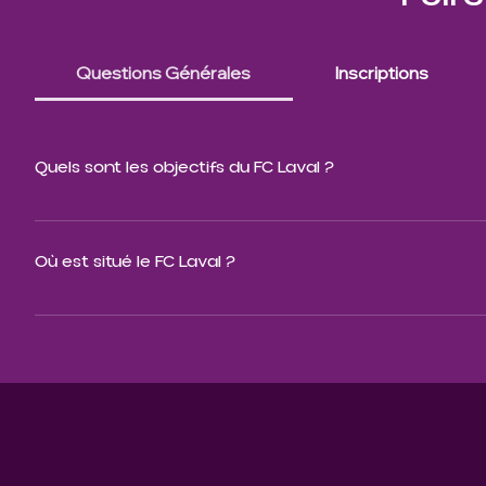
Questions Générales
Inscriptions
Quels sont les objectifs du FC Laval ?
Le FC Laval vise à développer les talents locaux, à promou
nationales.
Où est situé le FC Laval ?
Le club est situé à Laval, Québec, Canada.