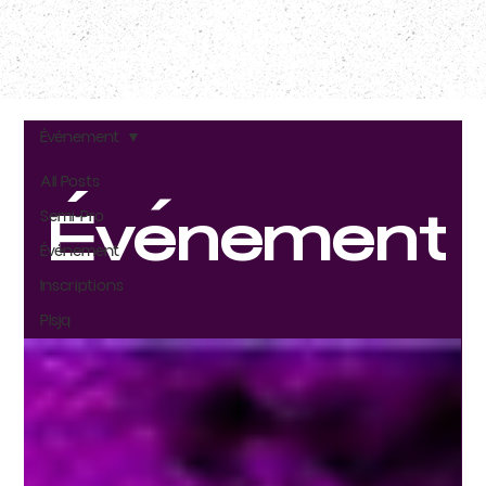
Événement
All Posts
Semi-Pro
Événement
Événement
Inscriptions
Plsjq